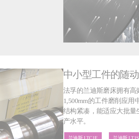
中小型工件的随动
法孚的兰迪斯磨床拥有高
1,500mm的工件磨削
结构紧凑，能适应大批量
产水平。
兰迪斯 LTC1E
兰迪斯 LT1SE