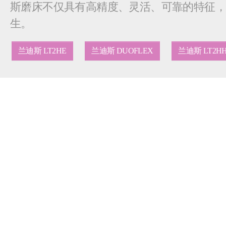
斯磨床不仅具有高精度、灵活、可靠的特征
生。
兰迪斯 LT2HE
兰迪斯 DUOFLEX
兰迪斯 LT2H
是否有兴趣使用一种精确定位工
我们的 MicroLocate 创新技术通过