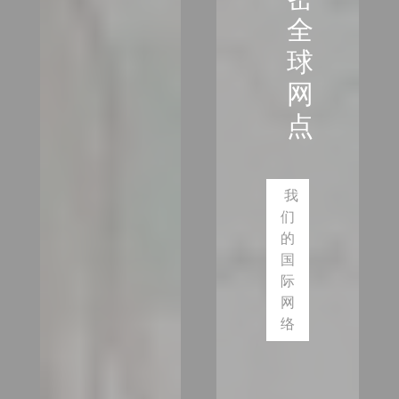
全
球
网
点
我
们
的
国
际
网
络