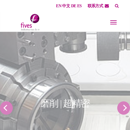
EN
中文
DE
ES
联系方式
Skip to main content
Skip to page footer
磨削 | 超精密
Previous
Nex