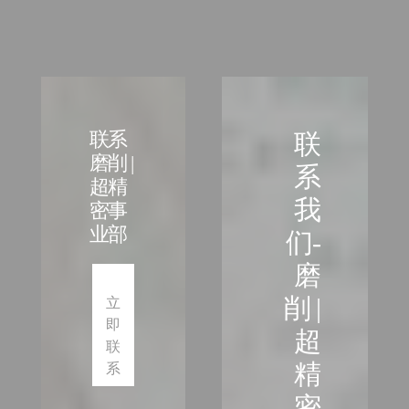
联系
联
磨削 |
系
超精
我
密事
业部
们-
磨
削 |
立
即
超
联
精
系
密