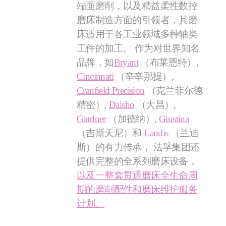
端面磨削，以及精益柔性数控
磨床制造方面的引领者，其磨
床适用于各工业领域多种轴类
工件的加工。 作为对世界知名
品牌，如
Bryant
（布莱恩特）,
Cincinnati
（辛辛那提）,
Cranfield Precision
（克兰菲尔德
精密）,
Daisho
（大昌）,
Gardner
（加德纳）,
Giustina
（吉斯天尼）和
Landis
（兰迪
斯）的有力传承， 法孚集团还
提供完整的全系列磨床设备，
以及一整套贯通磨床全生命周
期的磨削配件和磨床维护服务
计划。