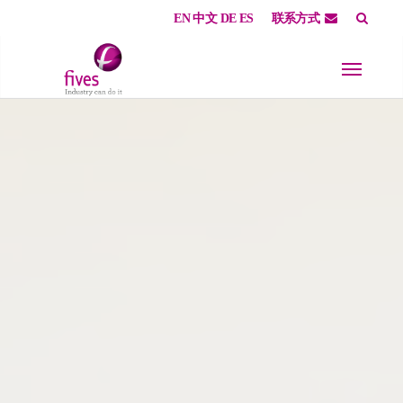
EN
中文
DE
ES
联系方式
Skip to main content
Skip to page footer