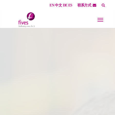
EN
中文
DE
ES
联系方式
Skip to main content
Skip to page footer