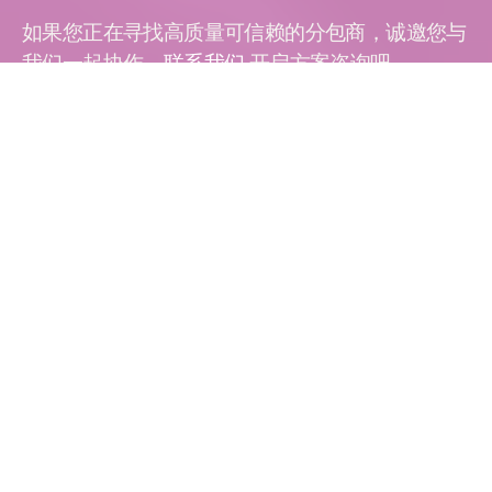
如果您正在寻找高质量可信赖的分包商，诚邀您与
我们一起协作。
联系我们
开启方案咨询吧。
联系
联
磨削 |
系
超精
我
密事
业部
们-