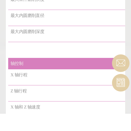
最大内圆磨削直径
最大内圆磨削深度
轴控制
X 轴行程
Z 轴行程
X 轴和 Z 轴速度
24
轴布置