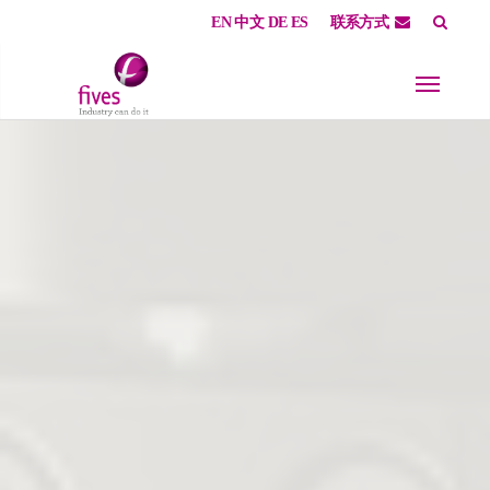
EN
中文
DE
ES
联系方式
Skip to main content
Skip to page footer