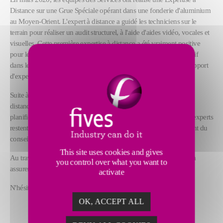
Distance sur une Grue Spéciale opérant dans une fonderie d'aluminium
au Moyen-Orient. L'expert à distance a guidé les techniciens sur le
terrain pour réaliser un audit structurel, à l'aide d'aides vidéo, vocales et
visuelles. Cette première expertise à distance a été vraiment positive
pour le client: la présence virtuelle de l'expert a permis d'être réactif
dans le maintien de l'audit prévu, accélérant ainsi l'émission du rapport
d'expert conduisant à des gains OPEX.
Suite à cette première mise en œuvre réussie, d'autres expertises à
distance pourraient être envisagées pour les futures inspections
planifiées, audits structurels, diagnostics de compresseurs ... Nos experts
restent disponibles à travers des services d'assistance en ligne allant du
conseil, de l'audit à l'assistance au dépannage.
This site uses cookies and gives
Au travers de solutions digitales, les équipes de Fives s'engagent à
you control over what you want to
assurer la continuité de l'activité.
activate
N'hésitez pas à nous contacter.
OK, ACCEPT ALL