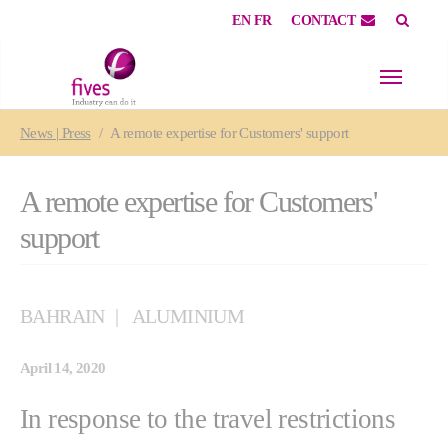
EN
FR
CONTACT
Skip to main content
Skip to page footer
You are here:
News | Press
A remote expertise for Customers' support
A remote expertise for Customers'
support
BAHRAIN
ALUMINIUM
April 14, 2020
In response to the travel restrictions