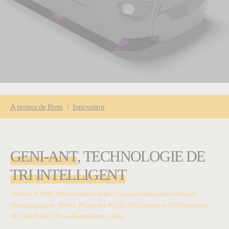
You are here:
A propos
de Fives
Innovation
GENI-ANT
, TECHNOLOGIE DE
TRI INTELLIGENT
#Robot #AMR #ProcedesRevisites #SmartAutomationSolutions
#Intralogistique #Poste #Courrier #Colis #Ecommerce #Messageries
#EcoMobilite #FivesAwardsInnovation