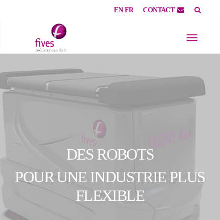
EN
FR
CONTACT
Skip to main content
Skip to page footer
DES ROBOTS
POUR UNE INDUSTRIE PLUS
FLEXIBLE