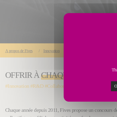
You are here:
A propos
de Fives
Innovation
Fives Innovation Awards : offrir
Thi
OFFRIR À
CHAQUE COLLABOR
#Innovation #R&D #Collaboratif #WeAreFives #Fierdes
O
Chaque année depuis 2011, Fives propose un concours de l