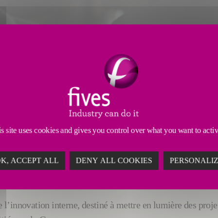
 à chaque collaborateur la possibilité d’être pionnier
s site uses cookies and gives you control over what you want to acti
ATEUR
LA POSSIBILITÉ D’ÊTRE 
esCollaborateurs
K, ACCEPT ALL
DENY ALL COOKIES
PERSONALI
’innovation interne, destiné à mettre en lumière des projets