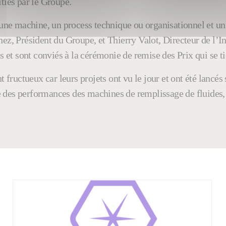
nitiés par le Groupe.
ne machine, un process technique ou organisationnel et un
 Président du Groupe, et Thierry Valot, Directeur de l’In
s et sont conviés à la cérémonie de remise des Prix qui se ti
t fructueux car leurs projets ont vu le jour et ont été lancés
e des performances des machines de remplissage de fluides