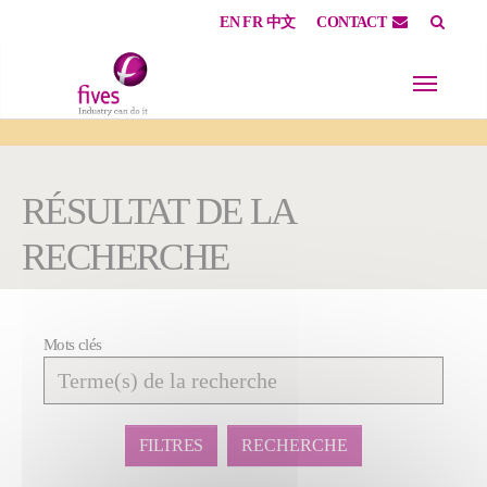
EN
FR
中文
CONTACT
Skip to main content
Skip to page footer
You are here:
RÉSULTAT DE LA
RECHERCHE
Mots clés
Affiner
la
recherche
FILTRES
RECHERCHE