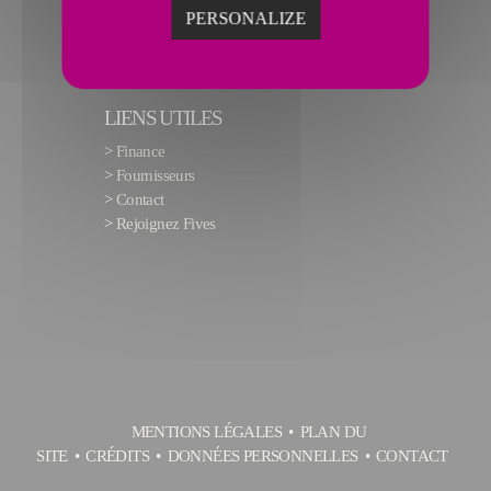
PERSONALIZE
LIENS UTILES
>
Finance
>
Fournisseurs
>
Contact
>
Rejoignez Fives
MENTIONS LÉGALES
PLAN DU
SITE
CRÉDITS
DONNÉES PERSONNELLES
CONTACT