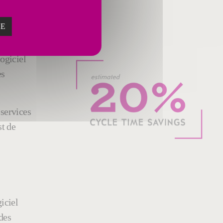
ZE
ogiciel
es
 services
st de
iciel
des