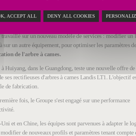
e #AugmentationdelaProductivité #UsineduFutur
K, ACCEPT ALL
DENY ALL COOKIES
PERSONALI
 travaillé sur un nouveau modèle de services : modifier un l
déjà sur un autre équipement, pour optimiser les paramètres d
cation de l'arbre à cames.
 à Huiyang, dans le Guangdong, teste une nouvelle offre de
 ses rectifieuses d'arbres à cames Landis LT1. L'objectif e
le de fabrication.
première fois, le Groupe s'est engagé sur une performance
tivité.
Uni et en Chine, les équipes sont parvenues à adapter le log
t modifier de nouveaux profils et paramètres tenant compte 