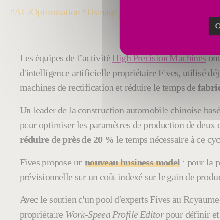
#AI #Optimisation #Usinage #ArbreàCames #Automobil
O
Les équipes de l’activité
High Precision Machines
ont
d'intelligence artificielle propriétaire Fives, utilisé 
machines de rectification et réduire le temps de
fabri
Un leader de la construction automobile chinoise basé
pour optimiser les paramètres de production de deux de
réduire de près de 20 %
le temps nécessaire à ce cyc
Fives propose un
nouveau business model
: pour la 
prévisionnelle sur un coût indexé sur le gain de produc
Avec le soutien d'un pool d'experts Fives au Royaume-
propriétaire
Work-Speed ​​Profile Editor
pour définir e