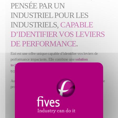
PENSÉE PAR UN
INDUSTRIEL POUR LES
INDUSTRIELS,
CAPABLE
D’IDENTIFIER VOS LEVIERS
DE PERFORMANCE
.
Eizi est une offre unique capable d’identifier vos leviers de
performance impactants. Elle combine une
solution
technologique
capable de se connecter, sans intrusion, à tous
types de machines, et le
savoir-faire métier
de nos experts.
Autrement dit,
Eizi éclaire la prise de décision
sur les lignes de
production.