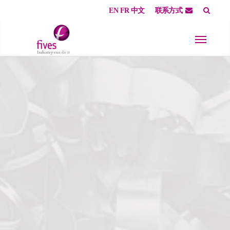
EN
FR
中文
联系方式
Skip to main content
Skip to page footer