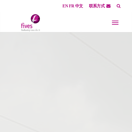
EN
FR
中文
联系方式
Skip to main content
Skip to page footer