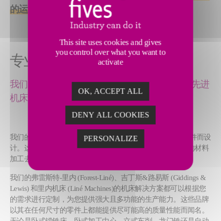
的运行可靠性
。成果卓越，周期缩短。
This site uses cookies and gives
you control over what you want to
专业机械加工解决方案
activate
我们拥有一系列专为大型或复杂应用而设计的先进
OK, ACCEPT ALL
机床解决方案。
DENY ALL COOKIES
我们的Liné Machines Gicamill R特别针对困难的铁路加工条件而设
PERSONALIZE
计。这款独特的四轴低轨龙门铣床适用于铁路轨道和道岔的材料
加工去除。
我们的弗雷斯特-里内 (Forest-Liné)、吉丁斯&路易斯 (Giddings &
Lewis) 和里内机床 (Liné Machines)的机床解决方案都可以根据您
的需求进行定制，为您提供强大且多功能的生产能力。这些品牌
以其在任何尺寸的零件上都能提供尽可能高的质量性能而闻名。
无论是卧式镗铣床、卧式加工中心、立式车削、龙门铣还是自动