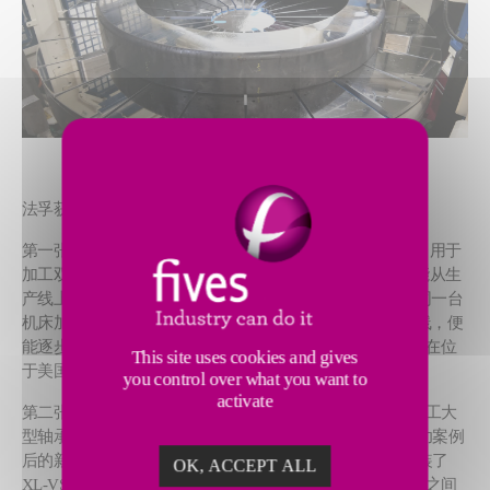
法孚获得了世界领先的轴承制造商的2个重要订单。
第一张订单是为客户设计并提供了一套布莱恩特RU2磨床，用于
加工双排圆锥滚珠轴承。通过RU2独特的滑动装置，客户能从生
产线上移动整台机床。该机床的灵活性，能满足客户使用同一台
机床加工多种不同类型的工件。让客户无需投入磨削新产线，便
能逐步增加新产品的产量。该机床计划于2021年3月发货，在位
This site uses cookies and gives
于美国的客户现场进行安装。
you control over what you want to
activate
第二张订单是吉斯天尼XL-VSD2500磨床，该磨床将用来加工大
型轴承，助力中国风能的发展。该订单是继2019年一个成功案例
后的新订单，在2019年的项目中，吉斯天尼销售并成功安装了
OK, ACCEPT ALL
XL-VSD2000机床，这次新的订单进一步夯实了法孚与客户之间