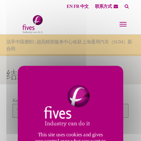
EN
FR
中文
联系方式
Skip to main content
Skip to page footer
You are here:
法孚中国磨削 | 超高精密服务中心收获上海通用汽车（SGM）新
合同
结果搜寻
Keywords
Affiner
la
recherche
FILTERS
SEARCH
This site uses cookies and gives
you control over what you want to