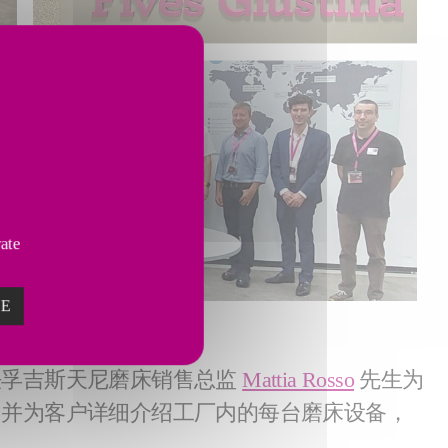
vate
ZE
法孚吉斯天尼磨床销售总监
Mattia Rosso
先生为
，并为客户详细介绍工厂内的每台磨床设备，