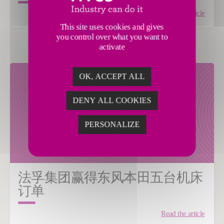
Read the article
This site uses cookies and gives
you control over what you want to
activate
OK, ACCEPT ALL
DENY ALL COOKIES
PERSONALIZE
法孚集团赢得东风本田五台机床
订单
Read the article