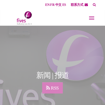
EN
FR
中文
ES
联系方式
Skip to main content
Skip to page footer
新闻 | 报道
RSS