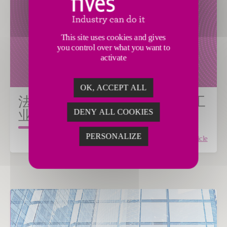
This site uses cookies and gives
you control over what you want to
activate
OK, ACCEPT ALL
法孚向墨西哥工业家展示未来工
DENY ALL COOKIES
业
PERSONALIZE
Read the article