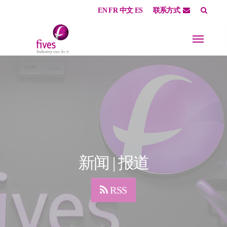
EN
FR
中文
ES
联系方式
Skip to main content
Skip to page footer
新闻 | 报道
RSS