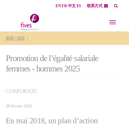
EN
FR
中文
ES
联系方式
Skip to main content
Skip to page footer
You are here:
新闻 | 报道
Promotion de l’égalité salariale
femmes - hommes 2025
CORPORATE
28 février 2025
En mai 2018, un plan d’action