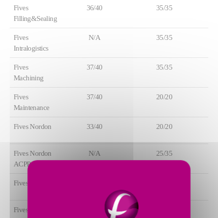
Fives
36/40
35/35
Filling&Sealing
Fives
N/A
35/35
Intralogistics
Fives
37/40
35/35
Machining
Fives
37/40
20/20
Maintenance
Fives Nordon
33/40
20/20
Fives Nordon
N/A
25/35
ACPP
Fives Pillard
34/40
35/35
Fives SAS
35/40
35/35