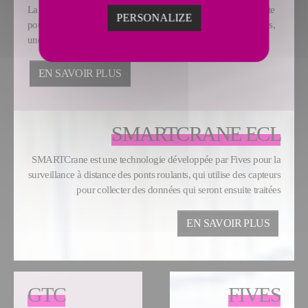
La Suite Amelios de Fives est une solution numérique complète
PERSONALIZE
pour maîtriser l'ensemble du procédé de fabrication des anodes,
une étape nécessaire pour la production de l'aluminium
EN SAVOIR PLUS
SMARTCRANE ECL
SMARTCrane est une technologie développée par Fives pour la
surveillance à distance des ponts roulants, qui utilise des capteurs
pour collecter des données qui seront ensuite traitées
EN SAVOIR PLUS
GTC
FIVES