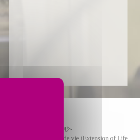
I OPTIMAL
vie significativement longs.
longement de la durée de vie (Extension of Life,