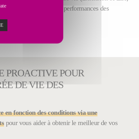
vate
dévoués à maximiser les performances des
ZE
E PROACTIVE POUR
ÉE DE VIE DES
e en fonction des conditions via une
ts
pour vous aider à obtenir le meilleur de vos