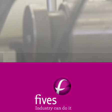
 DES ÉQUIPEMENTS POUR UN RO
cédés et des lignes de production avec des cycles de 
nous offrons également une gamme de solutions de pro