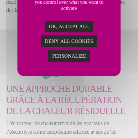
résiduelle peut être réutilisée facilement et rediriger vers
you control over what you want to
activate
des installations existantes.
OK, ACCEPT ALL
DENY ALL COOKIES
PERSONALIZE
UNE APPROCHE DURABLE
GRÂCE À LA RÉCUPÉRATION
DE LA CHALEUR RÉSIDUELLE
L’échangeur de chaleur refroidit les gaz issus de
l’électrolyse à une température adaptée avant qu’ils