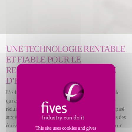
UNE TECHNOLOGIE RENTABLE
ET FIABLE POUR LE
REFROIDISSEMENT DES GAZ
D’ÉLECTROLYSE
L’échangeur de chaleur Solios est une solution flexible
qui assure une circulation des gaz stable. Il permet de
réduire la taille du Centre de Traitement des Gaz comparé
aux systèmes de dilution d'air et répond aux standards des
émissions de HF les plus stricts toute l'année. La chaleur
This site uses cookies and gives