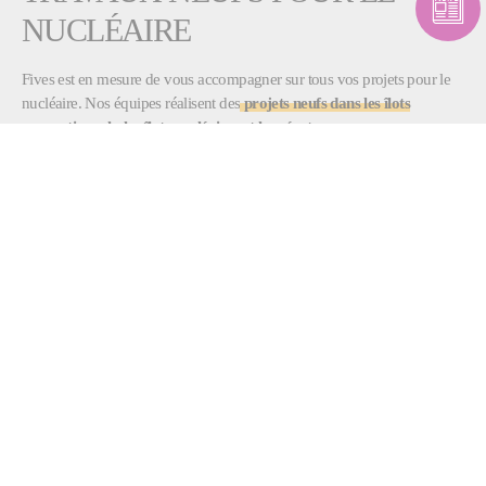
NUCLÉAIRE
Fives est en mesure de vous accompagner sur tous vos projets pour le
nucléaire. Nos équipes réalisent des
projets neufs dans les îlots
conventionnels, les îlots nucléaires et les réacteurs
:
Tuyauteries primaires et auxiliaires
Lignes d’expansion pressuriseur
Pénétrations et traversées d’enceinte
Circuit secondaire principal
HP/MP/LP
Salle des machines
Ingénierie et fourniture des approvisionnements spécifiques
(pénétrations et traversées d’enceinte)
Études de tuyauteries
Grâce à son savoir-faire acquis sur plusieurs décennies, Fives a déjà
participé à de nombreux projets dans le nucléaire. Parmi nos réalisations
majeures, nous comptons la participation aux projets des nouveaux