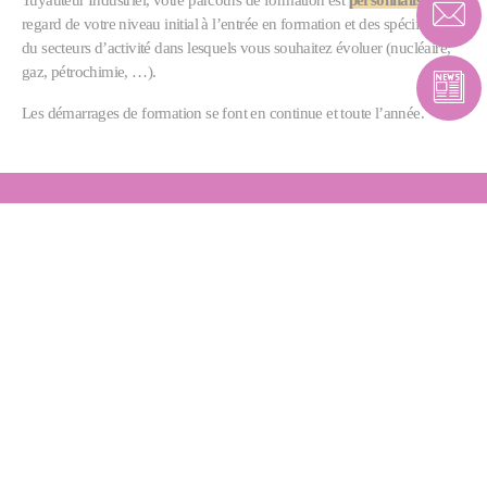
regard de votre niveau initial à l’entrée en formation et des spécificités
du secteurs d’activité dans lesquels vous souhaitez évoluer (nucléaire,
gaz, pétrochimie, …).
Les démarrages de formation se font en continue et toute l’année.
NOS ENGAGEMENTS EN
FAVEUR DE LA DIVERSITE ET
DU HANDICAP
Fives Nordon est engagé depuis plusieurs années dans une politique
active de lutte contre les discriminations et de promotion de la diversité.
Ces engagements sont à la fois un acte citoyen et le reflet de ses valeurs
d’entreprise. Depuis 2006, Fives Nordon est signataire de la Charte de
la Diversité et s’engage, à ce titre, à favoriser le pluralisme et à
recherche la diversité.