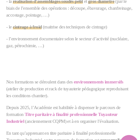
- la
réalisation d’assemblages soudés petit
et
gros diamètre
(par le
biais de l’ensemble des opérations : découpe, ébavurage, chanfreinage,
accostage, pointage, …)
- le
cintrage à froid
(maitrise des techniques de cintrage)
- l’environnement documentaire selon le secteur d’activité (nucléaire,
gaz, pétrochimie, …)
Nos formations se déroulent dans des
environnements immersifs
(atelier de production et rack de tuyauterie pédagogique reproduisant
les conditions chantier).
Depuis 2025, l’Académie est habilitée à dispenser le parcours de
formation
Titre paritaire à finalité professionnelle Tuyauteur
Industriel
(anciennement CQPM) et à en organiser l’évaluation.
En tant qu’apprenant en titre paritaire à finalité professionnelle
Tuyauteur Industriel, votre parcours de formation est
personnalisé
au