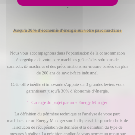
!
Jusqu’à 30% d’économie d’énergie sur votre parc machines
Nous vous accompagnons dans l’optimisation de la consommation
énergétique de votre parc machines grâce à des solutions de
connectivité machines et des préconisations sur-mesure basées sur plus
de 200 ans de savoir-faire industriel.
Cette offre inédite et innovante s’appuie sur 3 grandes leviers vous
garantissant jusqu’à 30% d’économie d’énergie.
1-
Cadrage du projet par un « Energy Manager
La définition du périmètre technique et l’analyse de votre parc
machines par un Energy Manager sont indispensables pour le choix de
la solution de récupération de données et la définition du type de
mesures à réaliser. La précision appliquée vous permet un retour sur