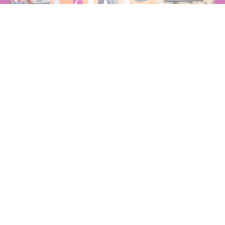
ACTEUR MAJEUR DE LA
MAINTENANCE FERROVIAIRE
Nous accompagnons le marché ferroviaire depuis plus de dix ans pour
répondre aux enjeux d’ouverture à la concurrence
, de niveau de
sûreté des équipements et de qualité de service des clients finaux.
Fives, c’est plus de 150 collaborateurs spécialisés dans le domaine du
ferroviaire. Aguerris aux procédures du métier et force de propositions,
nous marquons la différence en concentrant nos efforts sur les gains de
productivité permettant d’
améliorer la compétitivité
de nos clients.