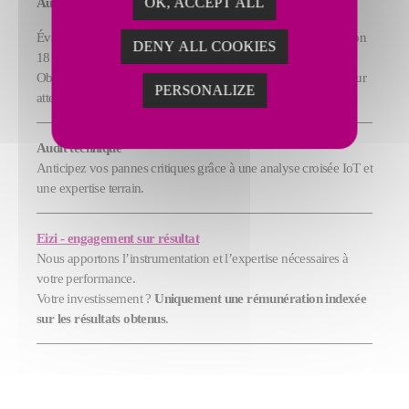
Audit de maturité
OK, ACCEPT ALL
Évaluez la performance de vos processus de maintenance selon
DENY ALL COOKIES
18 critères clés.
Obtenez un diagnostic complet et un plan d’action priorisé pour
PERSONALIZE
atteindre l’excellence opérationnelle.
Audit technique
Anticipez vos pannes critiques grâce à une analyse croisée IoT et
une expertise terrain.
Eizi - engagement sur résultat
Nous apportons l’instrumentation et l’expertise nécessaires à
votre performance.
Votre investissement ?
Uniquement une rémunération indexée
sur les résultats obtenus
.