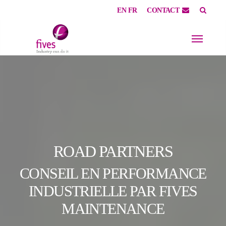
EN
FR
CONTACT
Skip to main content
Skip to page footer
ROAD PARTNERS
CONSEIL EN PERFORMANCE
INDUSTRIELLE PAR FIVES
MAINTENANCE