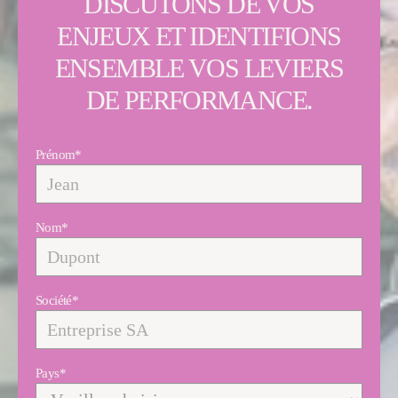
DISCUTONS DE VOS
ENJEUX ET IDENTIFIONS
ENSEMBLE VOS LEVIERS
DE PERFORMANCE.
Prénom
*
Nom
*
Société
*
Pays
*