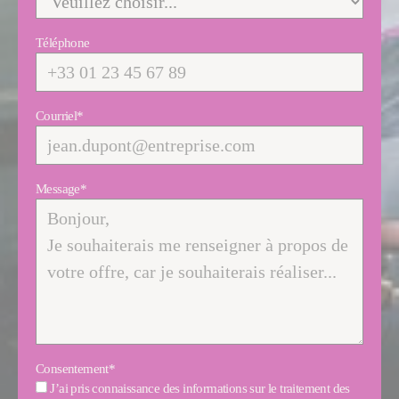
Téléphone
Courriel
*
Message
*
Consentement
*
J’ai pris connaissance des informations sur le traitement des