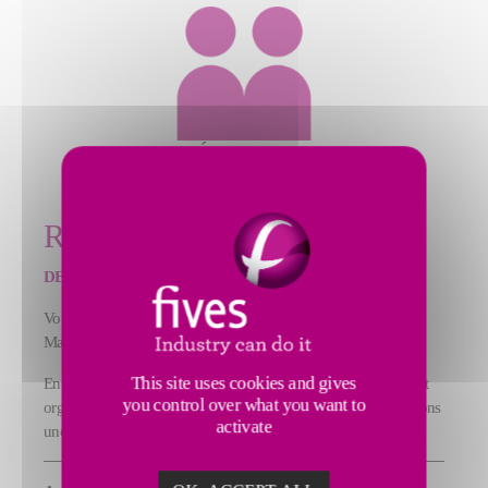
ÉVALUER
ROAD PARTNER
DE L'INTUITION À LA DÉCISION
Vous savez que votre maintenance peut mieux faire.
Mais par où commencer ? Quels leviers activer en priorité ?
This site uses cookies and gives
En 10 à 15 jours, nous cartographions vos pertes techniques et
you control over what you want to
organisationnelles, chiffrons vos gains potentiels, et construisons
activate
une feuille de route claire prête à guider vos décisions.