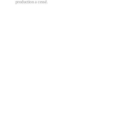
production a cessé.
CONTACTEZ-NOUS
FORMULAIRE DE CONTACT