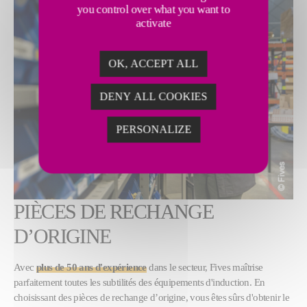
you control over what you want to
activate
OK, ACCEPT ALL
DENY ALL COOKIES
PERSONALIZE
PIÈCES DE RECHANGE
D’ORIGINE
Avec
plus de 50 ans d'expérience
dans le secteur, Fives maîtrise
parfaitement toutes les subtilités des équipements d'induction. En
choisissant des pièces de rechange d’origine, vous êtes sûrs d'obtenir le