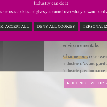
L’INDUSTRIE DU 
s site uses cookies and gives you control over what you want to acti
Chaque jour,
dans 25 pa
durables
dont le monde 
K, ACCEPT ALL
DENY ALL COOKIES
PERSONALI
Chaque jour,
les collab
d’optimiser leur
efficac
environnementale
.
Chaque jour,
nous œuvr
industrie
d’avant-gard
industrie
passionnante
,
REJOIGNEZ FIVES DÈS