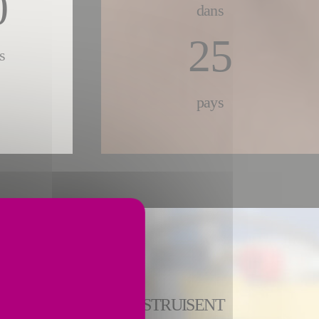
0
dans
25
s
pays
EURS DE FIVES CONSTRUISENT