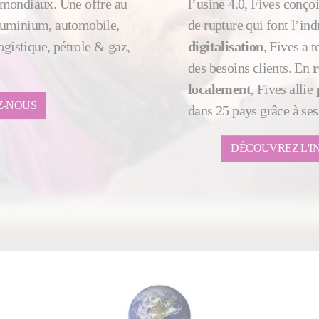
s mondiaux. Une offre au
l’usine 4.0, Fives conçoi
aluminium, automobile,
de rupture qui font l’ind
gistique, pétrole & gaz,
digitalisation
, Fives a 
des besoins clients. En
r
localement
, Fives allie
Z-NOUS
dans 25 pays grâce à ses
DÉCOUVREZ L'I