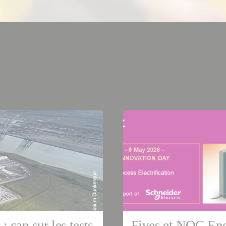
NEWS ET COMMUNIQUÉS
ai 2026
08 avril 2026
e
Cement & Minerals
France
Intralogistics
 cap sur les tests
Fives et NOC En