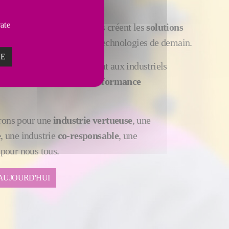
FUTUR
vate
ys nos 8500 collaborateurs créent les
solutions
a besoin en inventant les technologies de demain.
ZE
orateurs de Fives permettent aux industriels
ité énergétique
et leur
performance
ons pour une
industrie vertueuse
, une
e
, une industrie
co-responsable
, une
 pour nous tous.
 AUJOURD'HUI