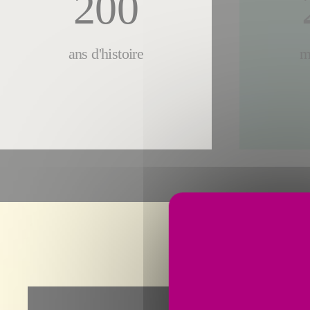
200
ans d'histoire
m