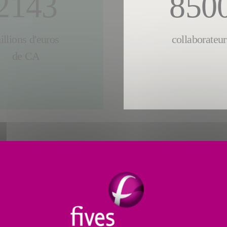
2143
850
illions d'euros
collaborateur
de CA
LES COLLABORAT