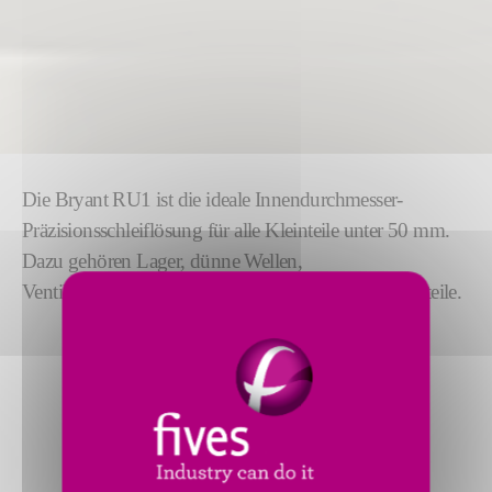
Die Bryant RU1 ist die ideale Innendurchmesser-
Präzisionsschleiflösung für alle Kleinteile unter 50 mm.
Dazu gehören Lager, dünne Wellen,
Ventiltriebkomponenten, Pumpen und andere Kleinteile.