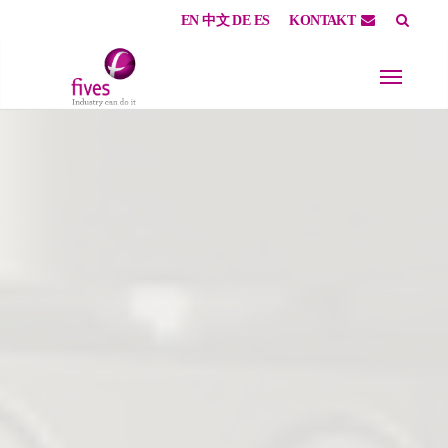
EN
中文
DE
ES
KONTAKT
Skip to main content
Skip to page footer