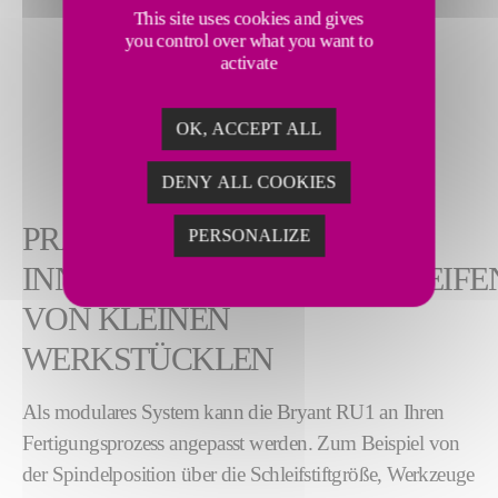
This site uses cookies and gives
you control over what you want to
activate
OK, ACCEPT ALL
DENY ALL COOKIES
PRÄZISIONS-
PERSONALIZE
INNENDURCHMESSERSCHLEIFE
VON KLEINEN
WERKSTÜCKLEN
Als modulares System kann die Bryant RU1 an Ihren
Fertigungsprozess angepasst werden. Zum Beispiel von
der Spindelposition über die Schleifstiftgröße, Werkzeuge