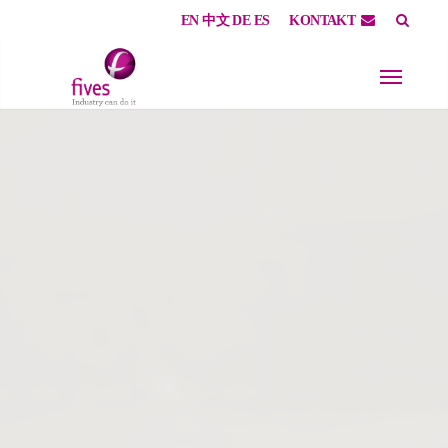
EN
中文
DE
ES
KONTAKT
Skip to main content
Skip to page footer