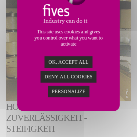
This site uses cookies and gives
you control over what you want to
activate
OK, ACCEPT ALL
DENY ALL COOKIES
PERSONALIZE
HOHE PRÄZISION -
ZUVERLÄSSIGKEIT -
STEIFIGKEIT