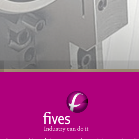
Anwendungen
Technische Dienstleistungen
Ser
he Lagertypen. Unsere technischen Lösungen liefern
ho
logien.