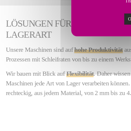
Thi
O
LÖSUNGEN FÜR JEDE GRÖSSE
LAGERART
Unsere Maschinen sind auf
hohe Produktivität
aus
Prozessen mit Schleifraten von bis zu einem Werks
Wir bauen mit Blick auf
Flexibilität
. Daher wissen 
Maschinen jede Art von Lager verarbeiten können.
rechteckig, aus jedem Material, von 2 mm bis zu 