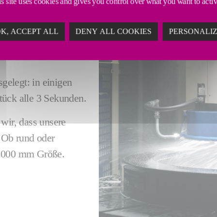
s site uses cookies and gives you control over what you want to acti
K, ACCEPT ALL
DENY ALL COOKIES
PERSONALI
 UND
gelegt: in einigen
tück alle 3 Sekunden.
wir, dass unsere
 Ob rund oder
4.000 mm Größe.