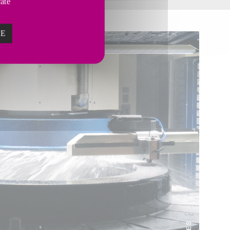
vate
ZE