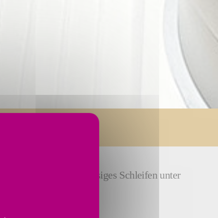
vice
chpräzises
und zuverlässiges Schleifen unter