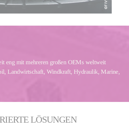
zeit eng mit mehreren großen OEMs weltweit
l, Landwirtschaft, Windkraft, Hydraulik, Marine,
GRIERTE LÖSUNGEN