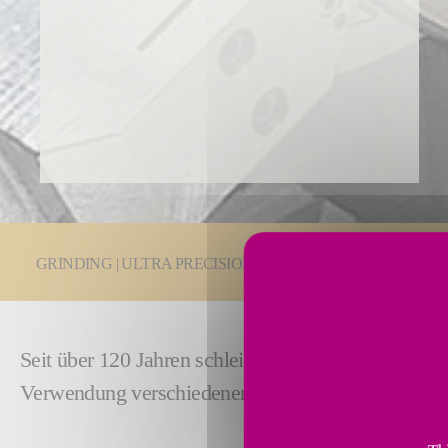
You are here:
GRINDING | ULTRA PRECISION
Schleiftechnologien
Seit über 120 Jahren schleifen wir unterschiedlic
Verwendung verschiedener Arten von Schleiftechno