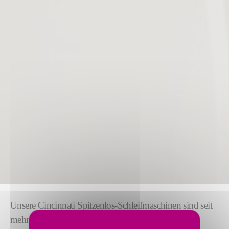
Unsere Cincinnati Spitzenlos-Schleifmaschinen sind seit
mehr als 100 Jahren
Marktführer
im Spitzenlos-