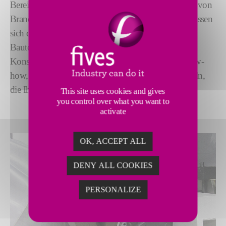
Bereich. Diese Maschinen unterstützen eine Vielzahl von
Branchen auf der ganzen Welt. Unsere Kunden verlassen
sich darauf, dass sie in kürzester Zeit äußerst präzise
Bauteile herstellen können. Mit jahrzehntelanger
Konstruktionserfahrung verfügen wir über das Know-
how, um eine spitzenlose Schleiflösung zu entwickeln,
die Ihren Anforderungen entspricht.
This site uses cookies and gives
you control over what you want to
activate
OK, ACCEPT ALL
DENY ALL COOKIES
PERSONALIZE