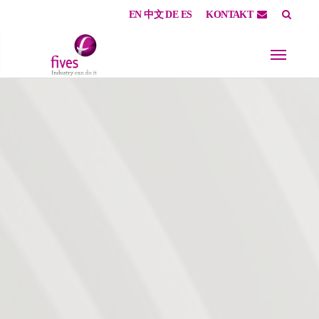
EN
中文
DE
ES
KONTAKT
Skip to main content
Skip to page footer