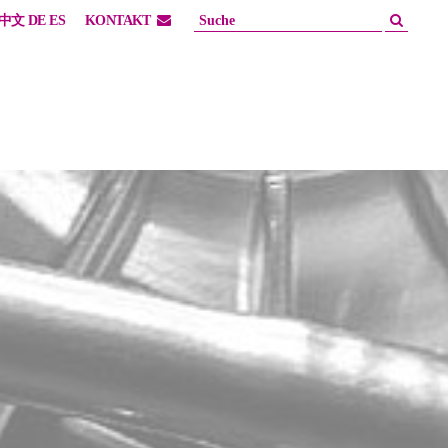
中文
DE
ES
KONTAKT