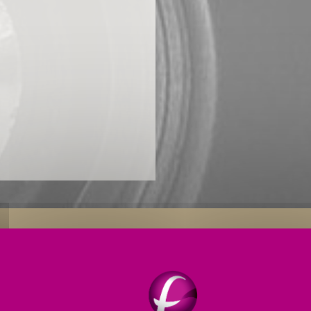
Anwendungen
Technische Dienstleistungen
Ser
en sind
hohe Präzision
und
maximale Flexibilität
gef