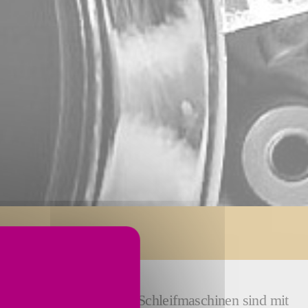
vice
ragt. Unsere modularen Schleifmaschinen sind mit