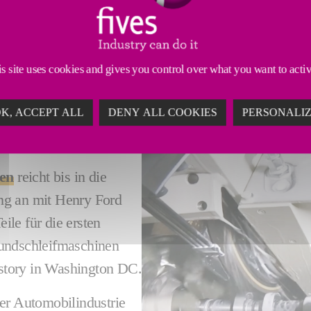
uiert, was eine mikrometergenaue Präzision in kürzeste
s site uses cookies and gives you control over what you want to acti
K, ACCEPT ALL
DENY ALL COOKIES
PERSONALI
N
en
reicht bis in die
ng an mit Henry Ford
le für die ersten
Rundschleifmaschinen
story in Washington DC.
der Automobilindustrie