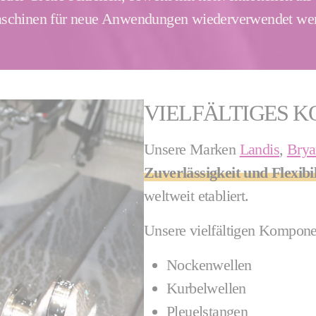
Maschinen für neue Anwendungen wiederverwendet we
VIELFÄLTIGES 
Unsere Marken
Landis
,
Brya
Zuverlässigkeit und Flexibil
weltweit etabliert.
Unsere vielfältigen Kompone
Nockenwellen
Kurbelwellen
Pleuelstangen