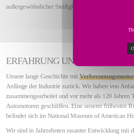
außergewöhnlicher Steifigkeit und Stabilität konstr
Thi
O
ERFAHRUNG UND INNOVATIO
Unsere lange Geschichte mit
Verbrennungsmotor
Anfänge der Industrie zurück. Wir haben von Anfa
zusammengearbeitet und vor mehr als 120 Jahren Tei
Automotoren geschliffen. Eine unserer frühesten 
befindet sich im National Museum of American Hi
Wir sind in Jahrzehnten rasanter Entwicklung mit 