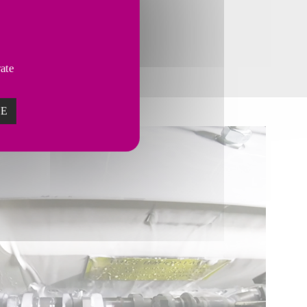
r Taktzeit ermöglicht.
vate
ZE