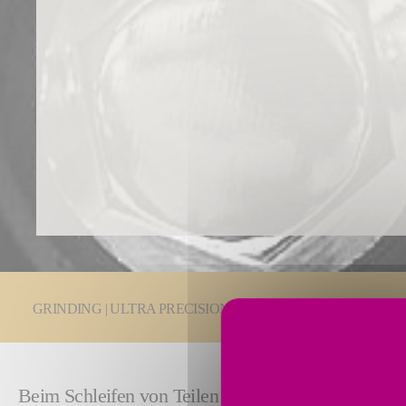
You are here:
GRINDING | ULTRA PRECISION
Schleiftechnologien
Beim Schleifen von Teilen für Verbrennungsmotor