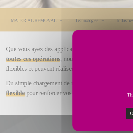
You are here:
MATERIAL REMOVAL
Technologies
Industrie
Que vous ayez des applications de
détourage, de p
toutes ces opérations
, nous avons la solution d'au
flexibles et peuvent réaliser des fonctions complexe
Du simple chargement de machine à l'optimisation 
flexible
pour renforcer vos capacités de production.
Thi
O