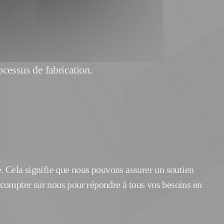
ocessus de fabrication.
. Cela signifie que nous pouvons assurer un soutien
z compter sur nous pour répondre à tous vos besoins en