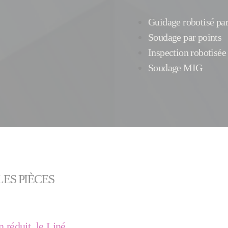
Guidage robotisé pa
Soudage par points
Inspection robotisée
Soudage MIG
LES PIÈCES
n réduit, le Liné