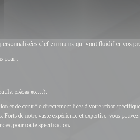
 personnalisées clef en mains qui vont fluidifier vos pr
s pour :
tils, pièces etc…).
n et de contrôle directement liées à votre robot spécifique
es. Forts de notre vaste expérience et expertise, vous pouve
cés, pour toute spécification.