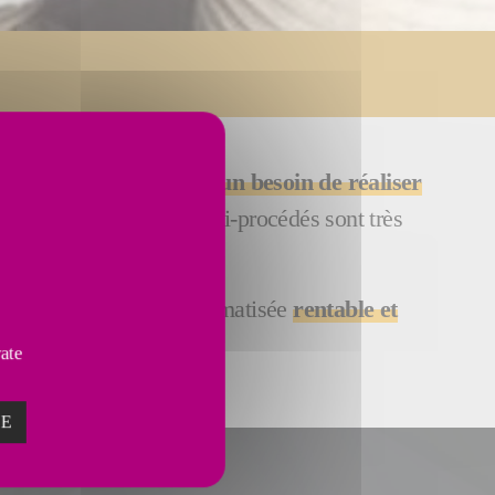
de polissage, ou même un besoin de réaliser
 cellules robotiques multi-procédés sont très
cevoir une solution automatisée
rentable et
vate
ZE