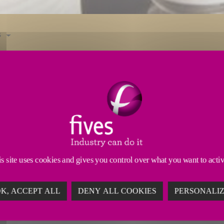
s
erçage, de fraisage, de surfaçage, d'ébavurage ou 
tomatisation et de fixations adaptée à vos besoins. Nos
s et sur mesure pour n'importe quelle application.
d'un atelier de production complet, nous pouvons con
s site uses cookies and gives you control over what you want to acti
K, ACCEPT ALL
DENY ALL COOKIES
PERSONALI