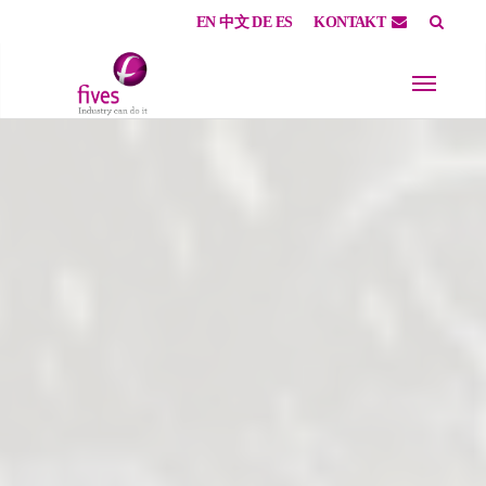
EN
中文
DE
ES
KONTAKT
Skip to main content
Skip to page footer