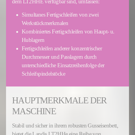
dem LT2HHE verfügbar sind, umfassen:
Simultanes Fertigschleifen von zwei
Werkstückmerkmalen
Kombiniertes Fertigschleifen von Haupt- u.
Hublagern
Fertigschleifen anderer konzentrischer
Durchmesser und Passlagern durch
unterschiedliche Einsatzreihenfolge der
Schleifspindelstöcke
HAUPTMERKMALE DER
MASCHINE
Stabil und sicher in ihrem robusten Gusseisenbett,
bietet die Landis LT2HHe eine Reihe von