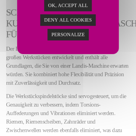
OK, ACCEPT ALL
SCHWERLAST-
DENY ALL COOKIES
KURBELWELLENSCHLEIFMASCH
FÜR GROSSE WERKSTÜCKE
PERSONALIZE
Der Landis LT2HHe wurde für die Bearbeitung von
großen Werkstücken entwickelt und enthält alle
Grundlagen, die Sie von einer Landis-Maschine erwarten
würden. Sie kombiniert hohe Flexibilität und Präzision
mit Zuverlässigkeit und Durchsatz.
Die Werkstückspindelstöcke sind servogesteuert, um die
Genauigkeit zu verbessern, indem Torsions-
Auffederungen und Vibrationen eliminiert werden.
Riemen, Riemenscheiben, Zahnräder und
Zwischenwellen werden ebenfalls eliminiert, was dazu