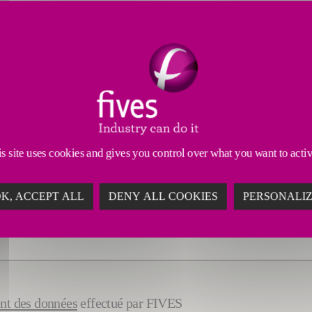
s site uses cookies and gives you control over what you want to acti
K, ACCEPT ALL
DENY ALL COOKIES
PERSONALI
ent des données
effectué par FIVES