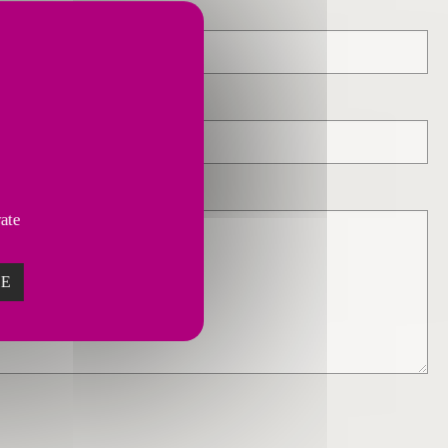
vate
ZE