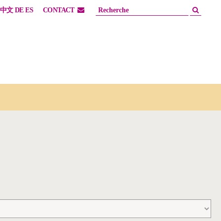
中文
DE
ES
CONTACT