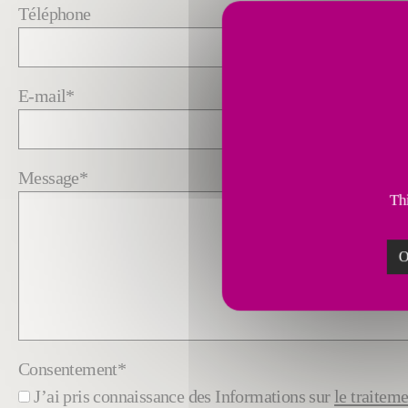
Téléphone
E-mail
*
Message
*
Thi
O
Consentement
*
J’ai pris connaissance des Informations sur
le traitem