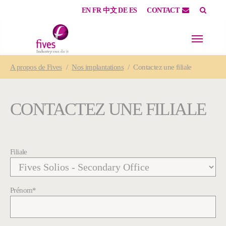
EN
FR
中文
DE
ES
CONTACT
Skip to main content
Skip to page footer
You are here:
A propos
de Fives
Nos implantations
Contactez une filiale
CONTACTEZ UNE FILIALE
Filiale
Prénom
*