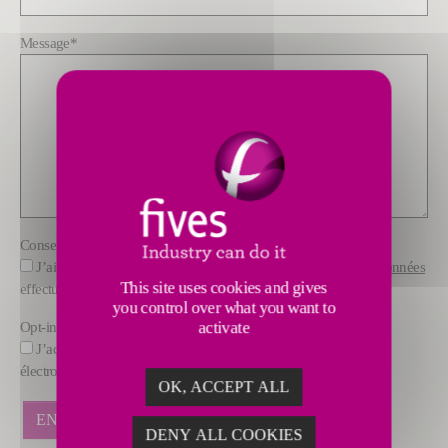
Message
*
Consentement
*
J’ai pris connaissance des Informations sur
le traitement des données
This site uses cookies and gives
effectué par FIVES
you control over what you want to
Opt-in
activate
J’accepte de recevoir des offres commerciales par courrier
électronique de la part de FIVES.
OK, ACCEPT ALL
DENY ALL COOKIES