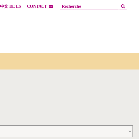
中文
DE
ES
CONTACT