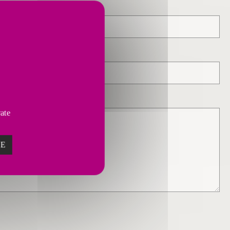
vate
ZE