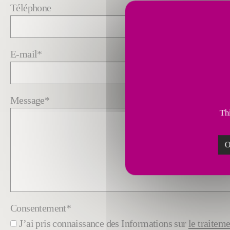
Téléphone
E-mail
*
Message
*
Thi
O
Consentement
*
J’ai pris connaissance des Informations sur
le traitem