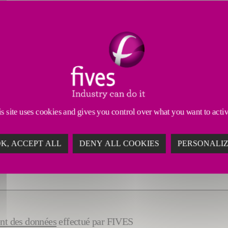
s site uses cookies and gives you control over what you want to acti
K, ACCEPT ALL
DENY ALL COOKIES
PERSONALI
ent des données
effectué par FIVES