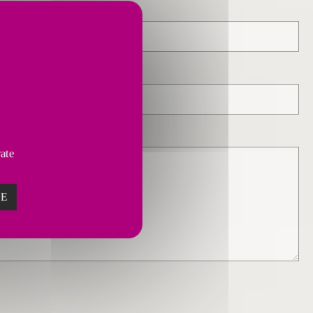
vate
ZE