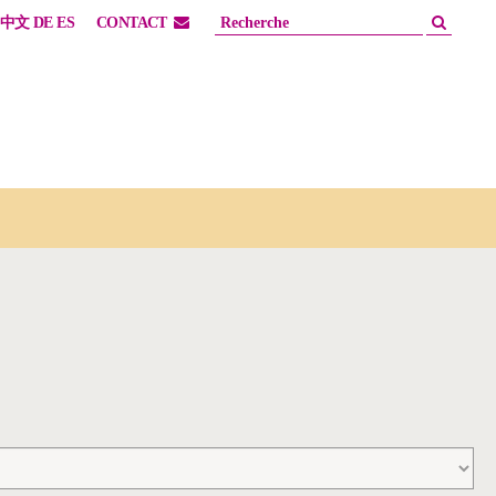
中文
DE
ES
CONTACT