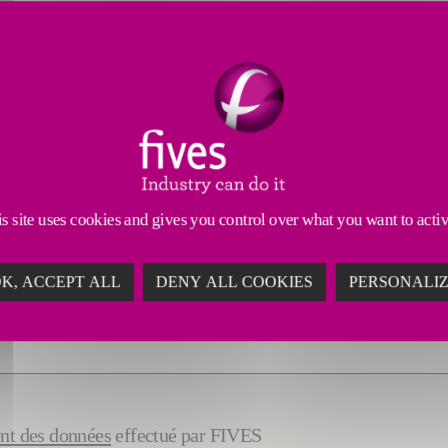
s site uses cookies and gives you control over what you want to acti
K, ACCEPT ALL
DENY ALL COOKIES
PERSONALI
ent des données
effectué par FIVES