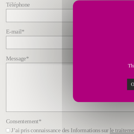
Téléphone
E-mail
*
Message
*
Thi
O
Consentement
*
J’ai pris connaissance des Informations sur
le traitem