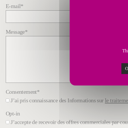
E-mail
*
Message
*
Thi
O
Consentement
*
J’ai pris connaissance des Informations sur
le traitem
Opt-in
J’accepte de recevoir des offres commerciales par cour