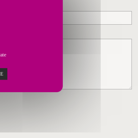
vate
ZE