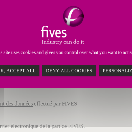
s site uses cookies and gives you control over what you want to acti
K, ACCEPT ALL
DENY ALL COOKIES
PERSONALI
ent des données
effectué par FIVES
rier électronique de la part de FIVES.