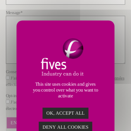
Message
*
Consentement
*
J’ai pris connaissance des Informations sur
le traitement des données
This site uses cookies and gives
effectué par FIVES
you control over what you want to
Opt-in
activate
J’accepte de recevoir des offres commerciales par courrier
électronique de la part de FIVES.
OK, ACCEPT ALL
DENY ALL COOKIES