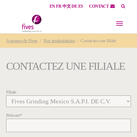
EN
FR
中文
DE
ES
CONTACT
Skip to main content
Skip to page footer
You are here:
A propos
de Fives
Nos implantations
Contactez une filiale
CONTACTEZ UNE FILIALE
Filiale
Prénom
*