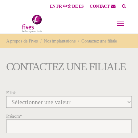
EN
FR
中文
DE
ES
CONTACT
Skip to main content
Skip to page footer
You are here:
A propos
de Fives
Nos implantations
Contactez une filiale
CONTACTEZ UNE FILIALE
Filiale
Prénom
*