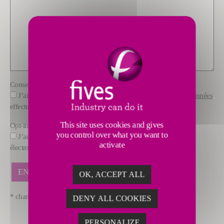
Consentement
*
J’ai pris connaissance des Informations sur
le traitement des données
effectué par FIVES
This site uses cookies and gives
Opt-in
you control over what you want to
J’accepte de recevoir des offres commerciales par courrier
activate
électronique de la part de FIVES.
OK, ACCEPT ALL
* champs obligatoires
DENY ALL COOKIES
PERSONALIZE