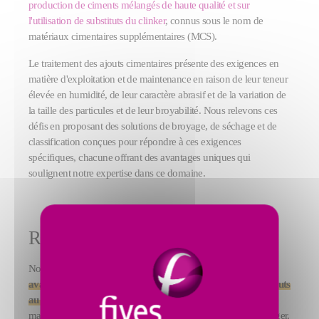
production de ciments mélangés de haute qualité et sur
l'utilisation de substituts du clinker
, connus sous le nom de
matériaux cimentaires supplémentaires (MCS).
Le traitement des ajouts cimentaires présente des exigences en
matière d'exploitation et de maintenance en raison de leur teneur
élevée en humidité, de leur caractère abrasif et de la variation de
la taille des particules et de leur broyabilité. Nous relevons ces
défis en proposant des solutions de broyage, de séchage et de
classification conçues pour répondre à ces exigences
spécifiques, chacune offrant des avantages uniques qui
soulignent notre expertise dans ce domaine.
Rendez-vous à ne pas manquer !
Nous présenterons plus en détail les caractéristiques et les
avantages de nos technologies pour la production de substituts
au clinker de haute qualité et de ciment bas carbone
. Ne
manquez pas la présentation de Farah Diab, Area Sales Manager,