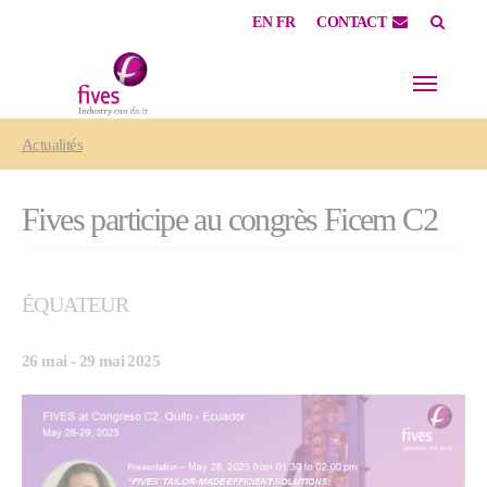
EN
FR
CONTACT
Skip to main content
Skip to page footer
You are here:
Actualités
Fives participe au congrès Ficem C2
ÉQUATEUR
26 mai - 29 mai 2025