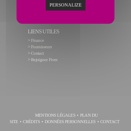
PERSONALIZE
LIENS UTILES
>
Finance
>
Fournisseurs
>
Contact
>
Rejoignez Fives
MENTIONS LÉGALES
PLAN DU
SITE
CRÉDITS
DONNÉES PERSONNELLES
CONTACT