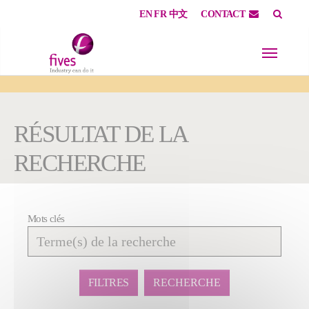
EN
FR
中文
CONTACT
Skip to main content
Skip to page footer
You are here:
RÉSULTAT DE LA
RECHERCHE
Mots clés
Affiner
la
recherche
FILTRES
RECHERCHE