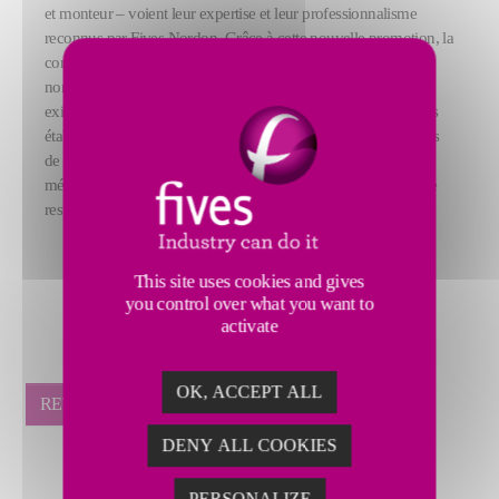
et monteur – voient leur expertise et leur professionnalisme
reconnus par Fives Nordon. Grâce à cette nouvelle promotion, la
communauté compte désormais 30 Compagnons. Ces
nominations viennent couronner un processus de sélection
exigeant, qui garantit que chaque candidat satisfait aux critères
établis pour devenir Compagnon Nordon. Porteurs des valeurs
de l’entreprise, ces professionnels sont des experts dans leur
métier, engagés dans la transmission de leurs savoirs et dans le
respect des règles de sécurité, de qualité et de sûreté.
This site uses cookies and gives
you control over what you want to
activate
OK, ACCEPT ALL
RETOUR
DENY ALL COOKIES
PERSONALIZE