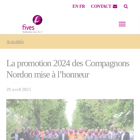
EN
FR
CONTACT
Skip to main content
Skip to page footer
You are here:
Actualités
La promotion 2024 des Compagnons
Nordon mise à l’honneur
29 avril 2025