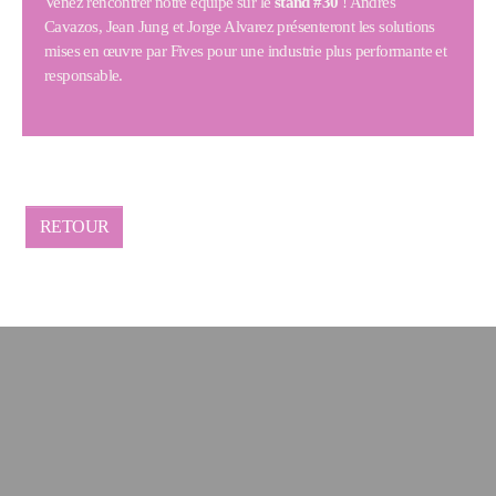
Venez rencontrer notre équipe sur le
stand #30
! Andres
Cavazos, Jean Jung et Jorge Alvarez présenteront les solutions
mises en œuvre par Fives pour une industrie plus performante et
responsable.
RETOUR