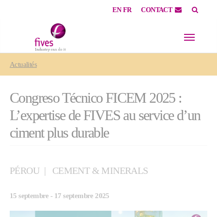
EN
FR
CONTACT
Skip to main content
Skip to page footer
You are here:
Actualités
Congreso Técnico FICEM 2025 :
L’expertise de FIVES au service d’un
ciment plus durable
PÉROU
CEMENT & MINERALS
15 septembre - 17 septembre 2025