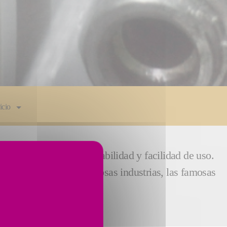
icio
uperior de la máquina, fiabilidad y facilidad de uso.
ternacionales, en numerosas industrias, las famosas