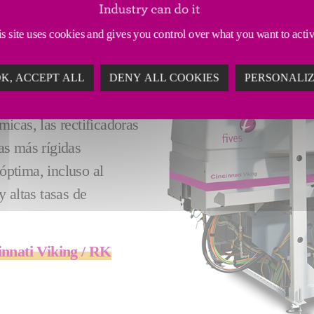
s site uses cookies and gives you control over what you want to acti
erro fundido,
K, ACCEPT ALL
DENY ALL COOKIES
PERSONALI
erior, amortiguación de
micas, las rectificadoras
as más rígidas
 óptima, incluso al
 altas tasas de
innati Viking / RK