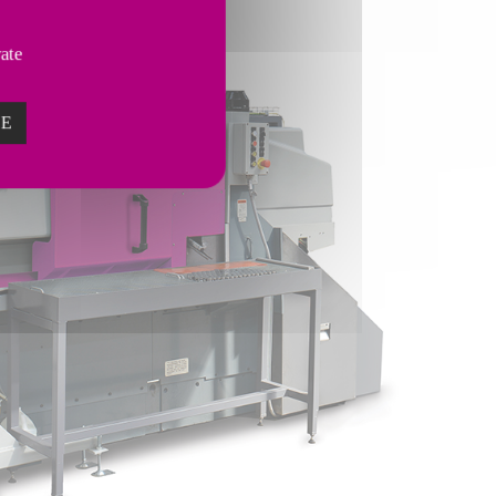
vate
ZE