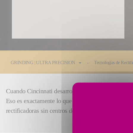
You are here:
GRINDING | ULTRA PRECISION
Tecnologías de Rectif
Cuando Cincinnati desarrolló el proceso de rectifica
Eso es exactamente lo que proporcionan las máquina
rectificadoras sin centros de Cincinnati establecen e