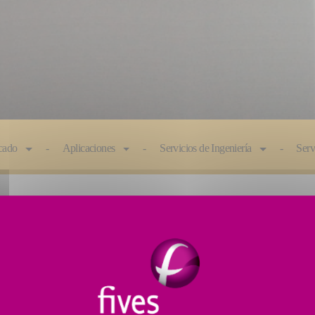
icado
Aplicaciones
Servicios de Ingeniería
Serv
do sin centros, el objetivo era ofrecer una precisión s
s sin centros de Cincinnati. Con miles de clientes in
l estándar para el rectificado sin centros.