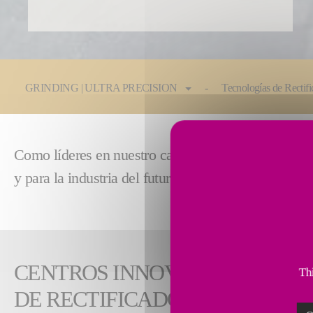
You are here:
GRINDING | ULTRA PRECISION
Tecnologías de Rectif
Como líderes en nuestro campo, estamos en constant
y para la industria del futuro.
CENTROS INNOVADORES DE 
Thi
DE RECTIFICADO