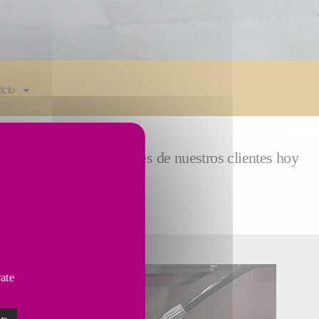
icio
atisfacer las necesidades de nuestros clientes hoy
vate