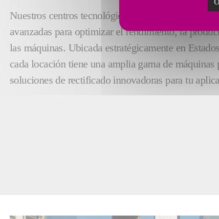
O
Nuestros centros tecnológicos continuamente desar
avanzadas para optimizar el rendimiento, la product
las máquinas. Ubicada estratégicamente en Estado
cada locación tiene una amplia gama de máquinas 
soluciones de rectificado innovadoras para tu aplic