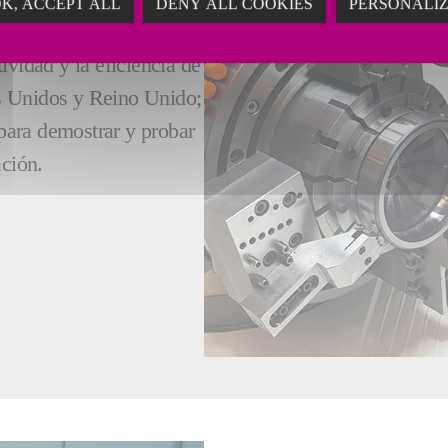
K, ACCEPT ALL
DENY ALL COOKIES
PERSONALI
rollan soluciones
ividad y la eficiencia de
s Unidos y Reino Unido;
para demostrar y probar
ación.