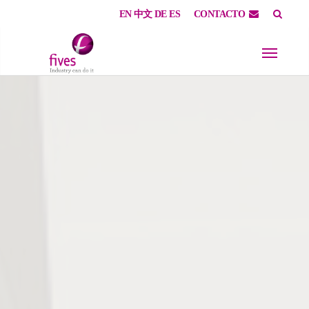
EN
中文
DE
ES
CONTACTO
Skip to main content
Skip to page footer