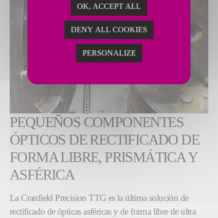
OK, ACCEPT ALL
DENY ALL COOKIES
PERSONALIZE
PEQUEÑOS COMPONENTES
ÓPTICOS DE RECTIFICADO DE
FORMA LIBRE, PRISMÁTICA Y
ASFÉRICA
La Cranfield Precision TTG es la última solución de
rectificado de ópticas asféricas y de forma libre de ultra