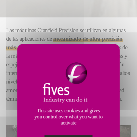
Las máquinas Cranfield Precision se utilizan en algunas
de las aplicaciones de
mecanizado de ultra precisión
más avanzadas del mundo
. Desde películas ópticas de
la más alta calidad hasta litografías de semiconductores y
espejos para telescopios espaciales. Con una reputación
internacional de calidad, nuestras máquinas alcanzan altos
niveles de precisión a través de una rigidez y
amortiguación excepcionales, una excelente estabilidad
térmica y máquinas herramienta de última generación.
This site uses cookies and gives
you control over what you want to
activate