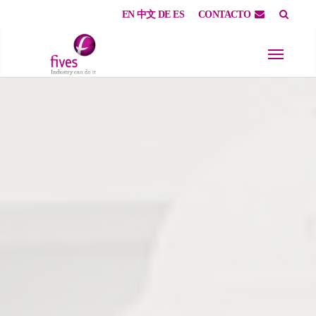
EN
中文
DE
ES
CONTACTO
Skip to main content
Skip to page footer