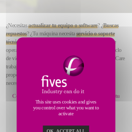
¿Necesitas
actualizar tu equipo o software
? ¿
Buscas
repuesto
s
? ¿Tu máquina necesita
servicio o soporte
técnico
? Ofrecemos una amplia gama de servicios de
operación, optimización y evolución a lo largo del ciclo
de vida de tus rectificadoras. Nuestro equipo GrinderCare
trabajará directamente contigo para garantizar que
proporcionemos soluciones que se adapten a tus
necesidades.
Contáctanos para programar el servicio para tu
This site uses cookies and gives
máquina
you control over what you want to
activate
AGENDA TU SERVICIO
OK, ACCEPT ALL